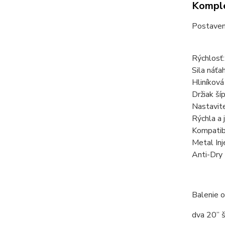
Komple
Postavená
Rýchlosť
Sila náťah
Hliníková
Držiak ší
Nastavit
Rýchla a
Kompatibi
Metal In
Anti-Dry 
Balenie o
dva 20” 