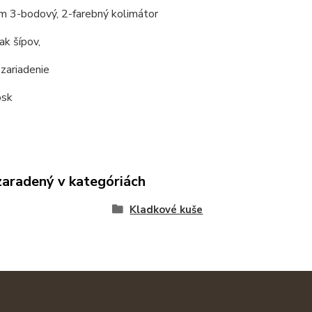
m 3-bodový, 2-farebný kolimátor
ak šípov,
 zariadenie
osk
zaradený v kategóriách
Kladkové kuše