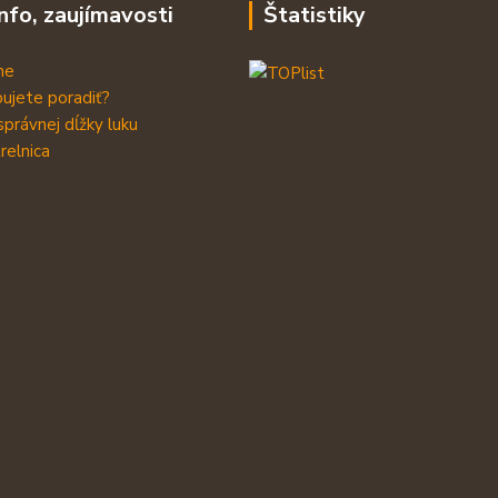
info, zaujímavosti
Štatistiky
me
ujete poradiť?
správnej dĺžky luku
relnica