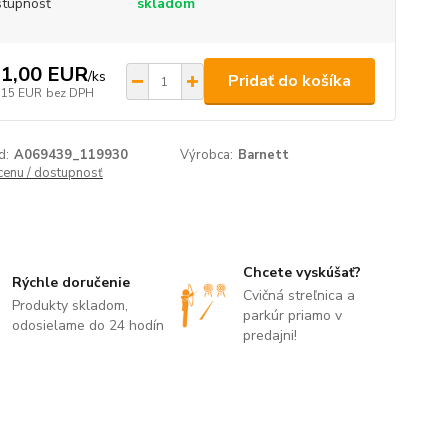
tupnosť
skladom
1,00 EUR
/
ks
Pridať do košíka
,15 EUR
bez DPH
d:
A069439_119930
Výrobca:
Barnett
 cenu / dostupnosť
Chcete vyskúšať?
Rýchle doručenie
Cvičná streľnica a
Produkty skladom,
parkúr priamo v
odosielame do 24 hodín
predajni!