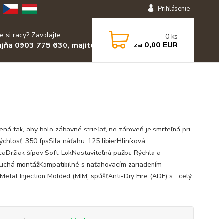
Prihlásenie
e si rady? Zavolajte.
0
ks
za
0,00 EUR
ajňa 0903 775 630, majiteľ 0903 455 630
ená tak, aby bolo zábavné strieľať, no zároveň je smrteľná pri
ýchlosť: 350 fpsSila náťahu: 125 libierHliníková
icaDržiak šípov Soft-LokNastaviteľná pažba Rýchla a
uchá montážKompatibilné s naťahovacím zariadením
)Metal Injection Molded (MIM) spúšťAnti-Dry Fire (ADF) s...
celý