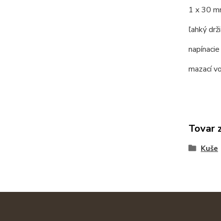
1 x 30 m
ľahký drži
napínacie
mazací v
Tovar 
Kuše