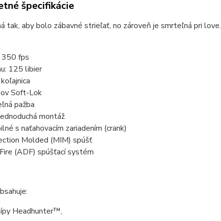
tné špecifikácie
 tak, aby bolo zábavné strieľať, no zároveň je smrteľná pri love.
: 350 fps
u: 125 libier
 koľajnica
pov Soft-Lok
eľná pažba
 jednoduchá montáž
lné s naťahovacím zariadením (crank)
jection Molded (MIM) spúšť
Fire (ADF) spúšťací systém
bsahuje:
šípy Headhunter™,