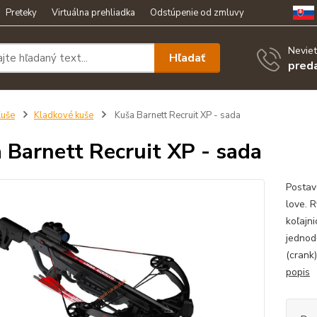
Preteky
Virtuálna prehliadka
Odstúpenie od zmluvy
Neviet
Hľadať
pred
uše
Kladkové kuše
Kuša Barnett Recruit XP - sada
 Barnett Recruit XP - sada
Postav
love. R
koľajn
jednod
(crank
popis