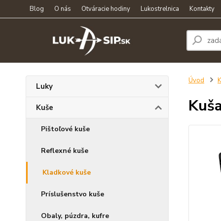
Blog
O nás
Otváracie hodiny
Lukostrelnica
Kontakty
Úvod
K
Luky
Kuša
Kuše
Pištoľové kuše
Reflexné kuše
Kladkové kuše
Príslušenstvo kuše
Obaly, púzdra, kufre