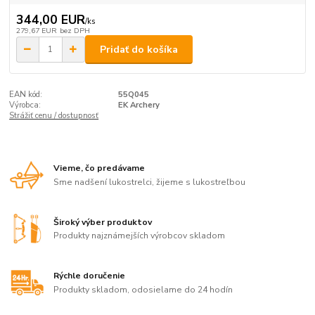
344,00 EUR
/
ks
279,67 EUR
bez DPH
Pridať do košíka
EAN kód:
55Q045
Výrobca:
EK Archery
Strážiť cenu / dostupnosť
Vieme, čo predávame
Sme nadšení lukostrelci, žijeme s lukostreľbou
Široký výber produktov
Produkty najznámejších výrobcov skladom
Rýchle doručenie
Produkty skladom, odosielame do 24 hodín