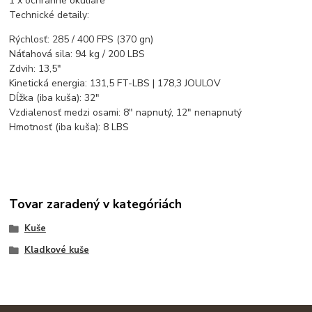
1 x ochranné okuliare
Technické detaily:
Rýchlosť: 285 / 400 FPS (370 gn)
Náťahová sila: 94 kg / 200 LBS
Zdvih: 13,5"
Kinetická energia: 131,5 FT-LBS | 178,3 JOULOV
Dĺžka (iba kuša): 32"
Vzdialenosť medzi osami: 8" napnutý, 12" nenapnutý
Hmotnosť (iba kuša): 8 LBS
Tovar zaradený v kategóriách
Kuše
Kladkové kuše