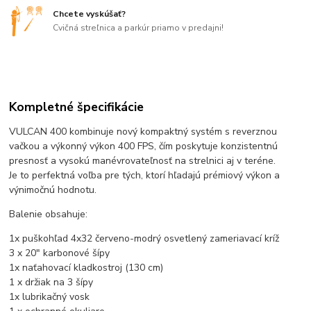
Chcete vyskúšať?
Cvičná streľnica a parkúr priamo v predajni!
Kompletné špecifikácie
VULCAN 400 kombinuje nový kompaktný systém s reverznou
vačkou a výkonný výkon 400 FPS, čím poskytuje konzistentnú
presnosť a vysokú manévrovateľnosť na strelnici aj v teréne.
Je to perfektná voľba pre tých, ktorí hľadajú prémiový výkon a
výnimočnú hodnotu.
Balenie obsahuje:
1x puškohľad 4x32 červeno-modrý osvetlený zameriavací kríž
3 x 20" karbonové šípy
1x naťahovací kladkostroj (130 cm)
1 x držiak na 3 šípy
1x lubrikačný vosk