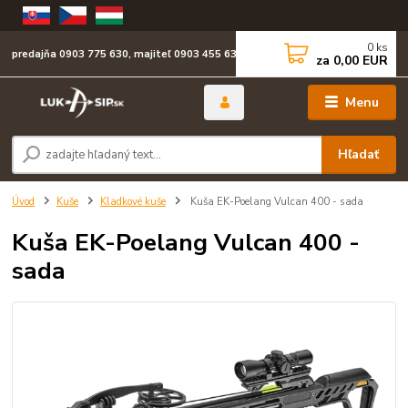
0
ks
predajňa 0903 775 630, majiteľ 0903 455 630
za
0,00 EUR
Menu
Hľadať
Úvod
Kuše
Kladkové kuše
Kuša EK-Poelang Vulcan 400 - sada
Kuša EK-Poelang Vulcan 400 -
sada