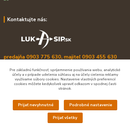
Kontaktujte nás:
predajňa 0903 775 630, majiteľ 0903 455 630
info@lukasip.sk
Pre základnú funkčnosť, spríjemnenie používania webu, analytické
účely a v prípade udelenia súhlasu aj na účely cielenia reklamy
využívame súbory cookies. Nastavenie vlastných preferencií
cookies môžete kedykoľvek upraviť odkazom v spodnej časti
stránok.
Prijať nevyhnutné
Podrobné nastavenie
Upravit sběr cookies.
Prijať všetky
Všetky práva vyhradené lukasip.sk