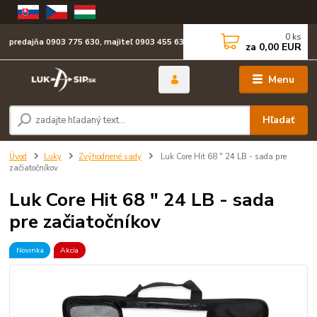
0
ks
predajňa 0903 775 630, majiteľ 0903 455 630
za
0,00 EUR
Menu
Hľadať
Úvod
Luky
Zvýhodnené sady
Luk Core Hit 68 " 24 LB - sada pre
začiatočníkov
Luk Core Hit 68 " 24 LB - sada
pre začiatočníkov
Novinka
Akcia