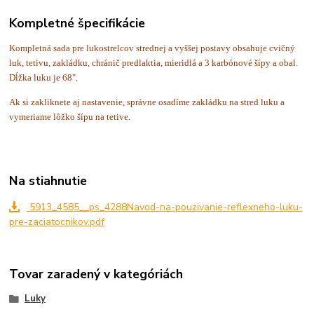
Kompletné špecifikácie
Kompletná sada pre lukostrelcov strednej a vyššej postavy obsahuje cvičný
luk, tetivu, zakládku, chránič predlaktia, mieridlá a 3 karbónové šípy a obal.
Dĺžka luku je 68".
Ak si zakliknete aj nastavenie, správne osadíme zakládku na stred luku a
vymeriame lôžko šípu na tetive.
Na stiahnutie
5913_4585__ps_4288Navod-na-pouzivanie-reflexneho-luku-
pre-zaciatocnikov.pdf
Tovar zaradený v kategóriách
Luky