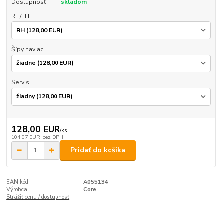
Dostupnosť
skladom
RH/LH
Šípy naviac
Servis
128,00 EUR
/
ks
104,07 EUR
bez DPH
Pridať do košíka
EAN kód:
A055134
Výrobca:
Core
Strážiť cenu / dostupnosť