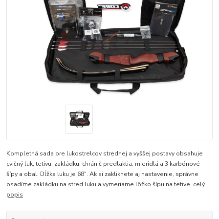
Kompletná sada pre lukostrelcov strednej a vyššej postavy obsahuje
cvičný luk, tetivu, zakládku, chránič predlaktia, mieridlá a 3 karbónové
šípy a obal. Dĺžka luku je 68". Ak si zakliknete aj nastavenie, správne
osadíme zakládku na stred luku a vymeriame lôžko šípu na tetive.
celý
popis