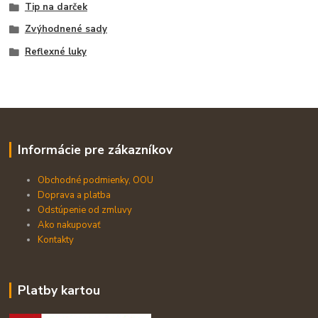
Tip na darček
Zvýhodnené sady
Reflexné luky
Informácie pre zákazníkov
Obchodné podmienky, OOU
Doprava a platba
Odstúpenie od zmluvy
Ako nakupovať
Kontakty
Platby kartou