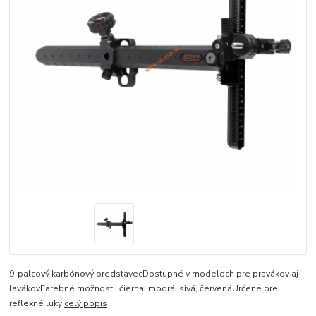
9-palcový karbónový predstavecDostupné v modeloch pre pravákov aj
ľavákovFarebné možnosti: čierna, modrá, sivá, červenáUrčené pre
reflexné luky
celý popis