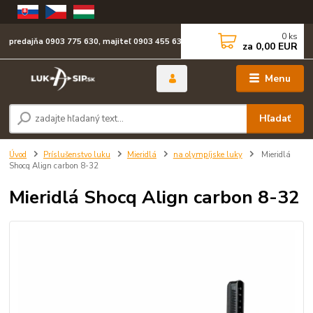
0
ks
predajňa 0903 775 630, majiteľ 0903 455 630
za
0,00 EUR
Menu
Hľadať
Úvod
Príslušenstvo luku
Mieridlá
na olympíjske luky
Mieridlá
Shocq Align carbon 8-32
Mieridlá Shocq Align carbon 8-32