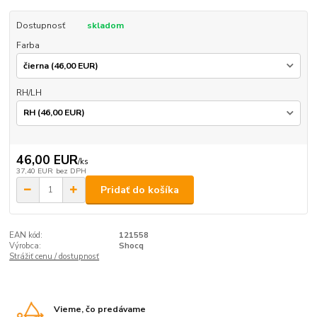
Dostupnosť
skladom
Farba
RH/LH
46,00 EUR
/
ks
37,40 EUR
bez DPH
Pridať do košíka
EAN kód:
121558
Výrobca:
Shocq
Strážiť cenu / dostupnosť
Vieme, čo predávame