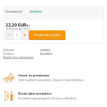
Dostupnosť
skladom
22,20 EUR
/
ks
18,05 EUR
bez DPH
Pridať do košíka
EAN kód:
100592
Výrobca:
Excalibur
Strážiť cenu / dostupnosť
Vieme, čo predávame
Sme nadšení lukostrelci, žijeme s lukostreľbou
Široký výber produktov
Produkty najznámejších výrobcov skladom