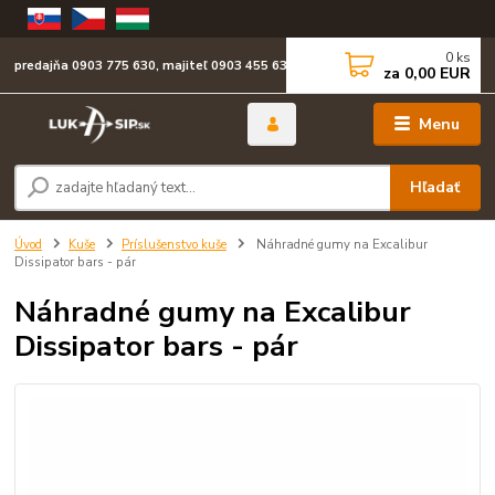
0
ks
predajňa 0903 775 630, majiteľ 0903 455 630
za
0,00 EUR
Menu
Hľadať
Úvod
Kuše
Príslušenstvo kuše
Náhradné gumy na Excalibur
Dissipator bars - pár
Náhradné gumy na Excalibur
Dissipator bars - pár