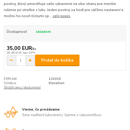
postroj, ktorý umiestňuje vaše vybavenie na obe strany pre menšie
rušenie pri streľbe z luku. Jeden postroj sa hodí pre väčšinu nastavení a
možno ho nosiť rôznymi sp...
celý popis
Dostupnosť
skladom
35,00 EUR
/
ks
28,46 EUR
bez DPH
Pridať do košíka
EAN kód:
121010
Výrobca:
Elevation
Strážiť cenu / dostupnosť
Vieme, čo predávame
Sme nadšení lukostrelci, žijeme s lukostreľbou