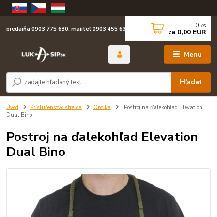
0
ks
predajňa 0903 775 630, majiteľ 0903 455 630
za
0,00 EUR
Menu
Hľadať
Úvod
Príslušenstvo strelca
Optika
Postroj na ďalekohľad Elevation
Dual Bino
Postroj na ďalekohľad Elevation
Dual Bino