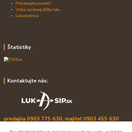
Potrebujete poradiť?
Volba správnej dĺžky luku
Lukostrelnica
Štatistiky
Kontaktujte nás:
predajňa 0903 775 630, majiteľ 0903 455 630
info@lukasip.sk
Pre základnú funkčnosť, spríjemnenie používania webu, analytické