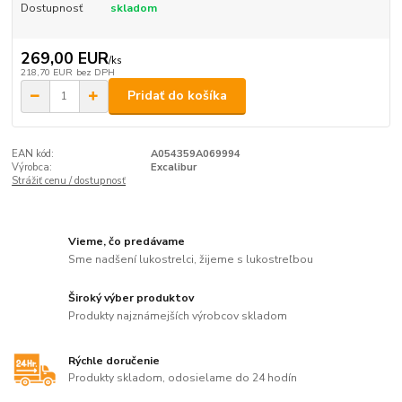
Dostupnosť
skladom
269,00 EUR
/
ks
218,70 EUR
bez DPH
Pridať do košíka
EAN kód:
A054359A069994
Výrobca:
Excalibur
Strážiť cenu / dostupnosť
Vieme, čo predávame
Sme nadšení lukostrelci, žijeme s lukostreľbou
Široký výber produktov
Produkty najznámejších výrobcov skladom
Rýchle doručenie
Produkty skladom, odosielame do 24 hodín