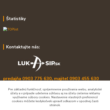
Štatistiky
Kontaktujte nás:
predajňa 0903 775 630, majiteľ 0903 455 630
info@lukasip.sk
Pre základnú funkčnosť, spríjemnenie používania webu, analytické
účely a v prípade udelenia súhlasu aj na účely cielenia reklamy
využívame súbory cookies. Nastavenie vlastných preferencií
cookies môžete kedykoľvek upraviť odkazom v spodnej časti
stránok.