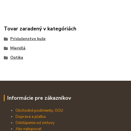
Tovar zaradený v kategóriách
Príslušenstvo kuše
Mieridlá
Optika
Informácie pre zákazníkov
Obchodné podmienky, OOU
Doprava a platba
Odstúpenie od zmluvy
Ako nakupovať