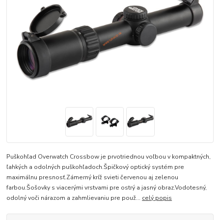
Puškohľad Overwatch Crossbow je prvotriednou voľbou v kompaktných,
ľahkých a odolných puškohľadoch.Špičkový optický systém pre
maximálnu presnosť.Zámerný kríž svieti červenou aj zelenou
farbou.Šošovky s viacerými vrstvami pre ostrý a jasný obraz.Vodotesný,
odolný voči nárazom a zahmlievaniu pre použ...
celý popis