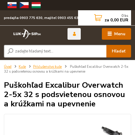
0
ks
predajňa 0903 775 630, majiteľ 0903 455 630
za
0,00 EUR
Menu
Hľadať
Úvod
Kuše
Príslušenstvo kuše
Puškohľad Excalibur Overwatch 2-5x
32 s podsvietenou osnovou a krúžkami na upevnenie
Puškohľad Excalibur Overwatch
2-5x 32 s podsvietenou osnovou
a krúžkami na upevnenie