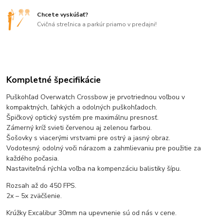
Chcete vyskúšať?
Cvičná streľnica a parkúr priamo v predajni!
Kompletné špecifikácie
Puškohľad Overwatch Crossbow je prvotriednou voľbou v
kompaktných, ľahkých a odolných puškohľadoch.
Špičkový optický systém pre maximálnu presnosť.
Zámerný kríž svieti červenou aj zelenou farbou.
Šošovky s viacerými vrstvami pre ostrý a jasný obraz.
Vodotesný, odolný voči nárazom a zahmlievaniu pre použitie za
každého počasia.
Nastaviteľná rýchla voľba na kompenzáciu balistiky šípu.
Rozsah až do 450 FPS.
2x – 5x zväčšenie.
Krúžky Excalibur 30mm na upevnenie sú od nás v cene.