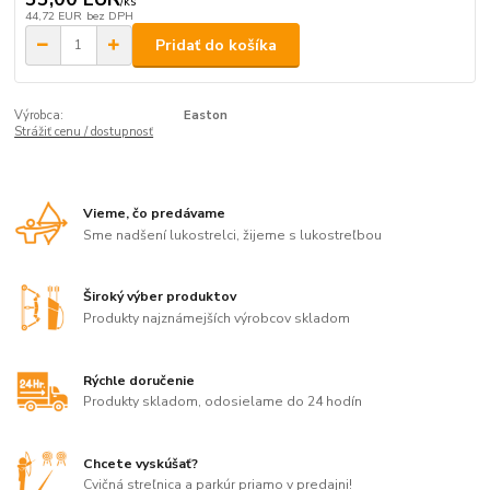
/
ks
44,72 EUR
bez DPH
Pridať do košíka
Výrobca:
Easton
Strážiť cenu / dostupnosť
Vieme, čo predávame
Sme nadšení lukostrelci, žijeme s lukostreľbou
Široký výber produktov
Produkty najznámejších výrobcov skladom
Rýchle doručenie
Produkty skladom, odosielame do 24 hodín
Chcete vyskúšať?
Cvičná streľnica a parkúr priamo v predajni!