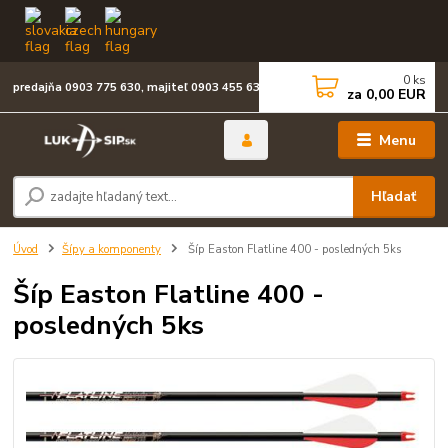
0
ks
predajňa 0903 775 630, majiteľ 0903 455 630
za
0,00 EUR
Menu
Hľadať
Úvod
Šípy a komponenty
Šíp Easton Flatline 400 - posledných 5ks
Šíp Easton Flatline 400 -
posledných 5ks