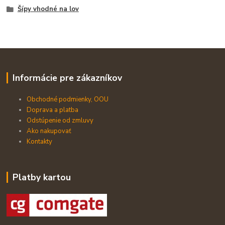
Šípy vhodné na lov
Informácie pre zákazníkov
Obchodné podmienky, OOU
Doprava a platba
Odstúpenie od zmluvy
Ako nakupovať
Kontakty
Platby kartou