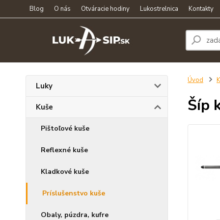
Blog
O nás
Otváracie hodiny
Lukostrelnica
Kontakty
Úvod
K
Luky
Šíp 
Kuše
Pištoľové kuše
Reflexné kuše
Kladkové kuše
Príslušenstvo kuše
Obaly, púzdra, kufre