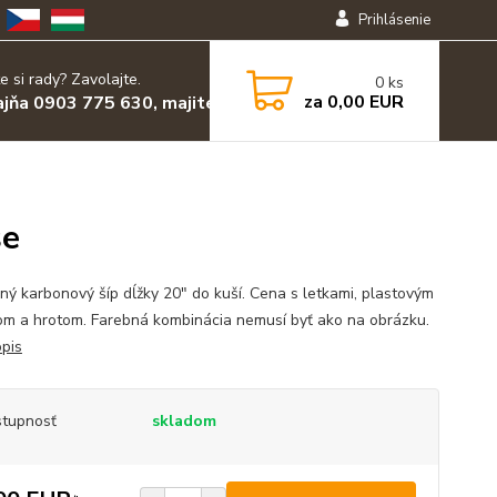
Prihlásenie
e si rady? Zavolajte.
0
ks
za
0,00 EUR
ajňa 0903 775 630, majiteľ 0903 455 630
še
ný karbonový šíp dĺžky 20" do kuší. Cena s letkami, plastovým
om a hrotom. Farebná kombinácia nemusí byť ako na obrázku.
opis
tupnosť
skladom