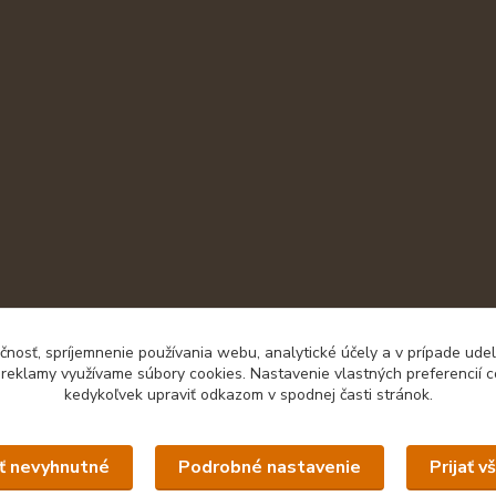
čnosť, spríjemnenie používania webu, analytické účely a v prípade udel
a reklamy využívame súbory cookies. Nastavenie vlastných preferencií 
kedykoľvek upraviť odkazom v spodnej časti stránok.
Upravit sběr cookies.
ať nevyhnutné
Podrobné nastavenie
Prijať v