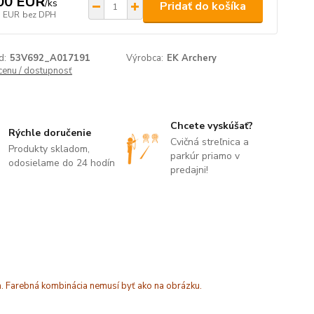
00 EUR
/
ks
Pridať do košíka
7 EUR
bez DPH
d:
53V692_A017191
Výrobca:
EK Archery
 cenu / dostupnosť
Chcete vyskúšať?
Rýchle doručenie
Cvičná streľnica a
Produkty skladom,
parkúr priamo v
odosielame do 24 hodín
predajni!
m. Farebná kombinácia nemusí byť ako na obrázku.