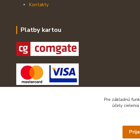
Kontakty
Platby kartou
Pre základnú funk
účely cieleni
Prij