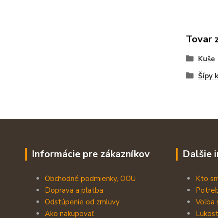
Tovar 
Kuše
Šípy 
Informácie pre zákazníkov
Dalšie 
Obchodné podmienky, OOU
Kto s
Doprava a platba
Potreb
Odstúpenie od zmluvy
Volba 
Ako nakupovať
Lukost