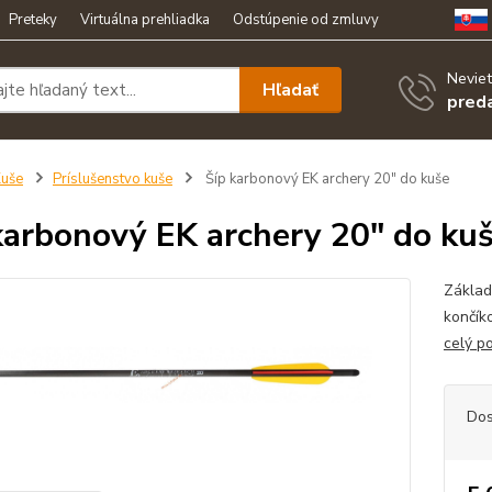
Preteky
Virtuálna prehliadka
Odstúpenie od zmluvy
Neviet
Hľadať
pred
uše
Príslušenstvo kuše
Šíp karbonový EK archery 20" do kuše
karbonový EK archery 20" do ku
Základ
končík
celý p
Dos