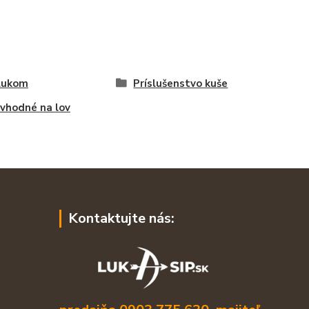
lukom
Príslušenstvo kuše
 vhodné na lov
Kontaktujte nás: