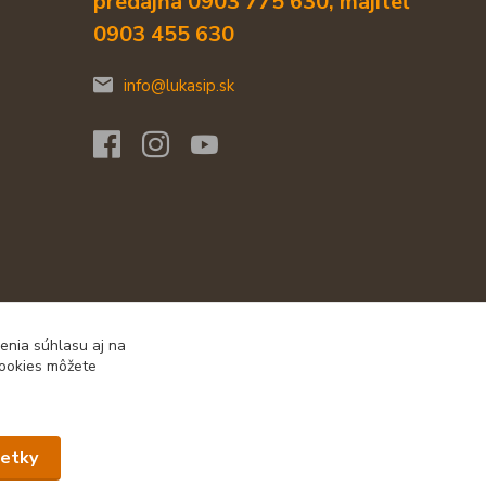
predajňa 0903 775 630, majiteľ
0903 455 630
info@lukasip.sk
enia súhlasu aj na
cookies môžete
šetky