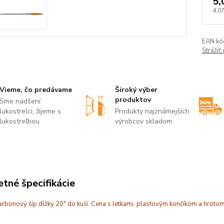
5,
4,0
EAN kó
Strážiť
Vieme, čo predávame
Široký výber
produktov
Sme nadšení
lukostrelci, žijeme s
Produkty najznámejších
lukostreľbou
výrobcov skladom
tné špecifikácie
arbonový šíp dĺžky 20" do kuší. Cena s letkami, plastovým končíkom a hroto