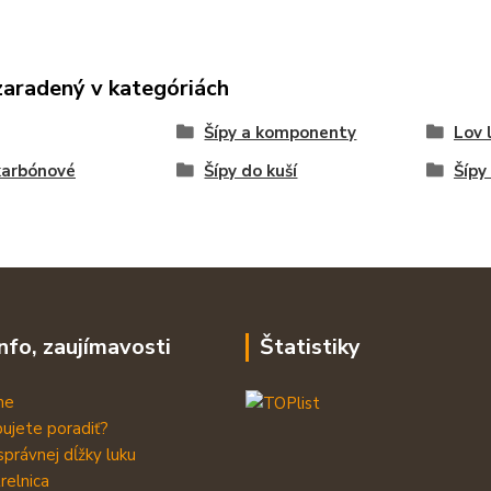
zaradený v kategóriách
Šípy a komponenty
Lov 
karbónové
Šípy do kuší
Šípy
info, zaujímavosti
Štatistiky
me
ujete poradiť?
správnej dĺžky luku
relnica