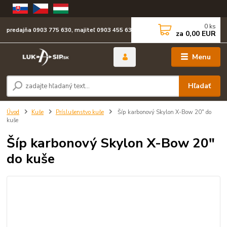
0
ks
predajňa 0903 775 630, majiteľ 0903 455 630
za
0,00 EUR
Menu
Hľadať
Úvod
Kuše
Príslušenstvo kuše
Šíp karbonový Skylon X-Bow 20" do
kuše
Šíp karbonový Skylon X-Bow 20"
do kuše