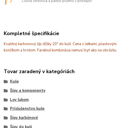
Cvičná streľnica a parkúr priamo v predajni!
Kompletné špecifikácie
Kvalitný karbonový šíp dĺžky 20" do kuší. Cena s letkami, plastovým
končíkom a hrotom. Farebná kombinácia nemusí byť ako na obrázku.
Tovar zaradený v kategóriách
Kuše
Šípy a komponenty
Lov lukom
Príslušenstvo kuše
Šípy karbónové
Šípy do kuší