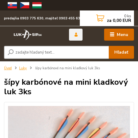
0
ks
predajňa 0903 775 630, majiteľ 0903 455 630
za
0,00 EUR
Menu
Hľadať
Úvod
Luky
šípy karbónové na mini kladkový luk 3ks
šípy karbónové na mini kladkový
luk 3ks