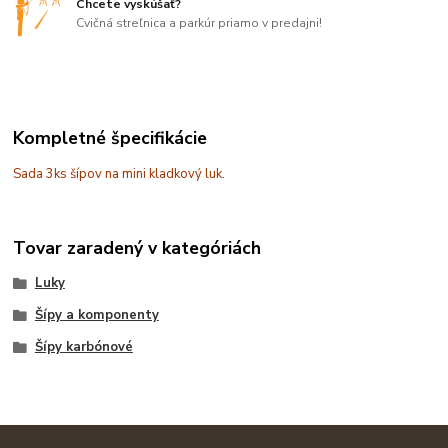
Chcete vyskúšať?
Cvičná streľnica a parkúr priamo v predajni!
Kompletné špecifikácie
Sada 3ks šípov na mini kladkový luk.
Tovar zaradený v kategóriách
Luky
Šípy a komponenty
Šípy karbónové