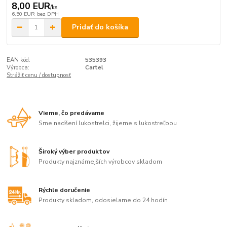
8,00 EUR
/
ks
6,50 EUR
bez DPH
Pridať do košíka
EAN kód:
535393
Výrobca:
Cartel
Strážiť cenu / dostupnosť
Vieme, čo predávame
Sme nadšení lukostrelci, žijeme s lukostreľbou
Široký výber produktov
Produkty najznámejších výrobcov skladom
Rýchle doručenie
Produkty skladom, odosielame do 24 hodín