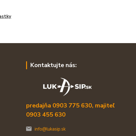
astky
Kontaktujte nás:
predajňa 0903 775 630, majiteľ
0903 455 630
info@lukasip.sk