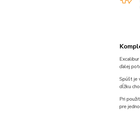
Komple
Excalibur
ďalej po
Spúšt je 
dĺžku cho
Pri použi
pre jedno