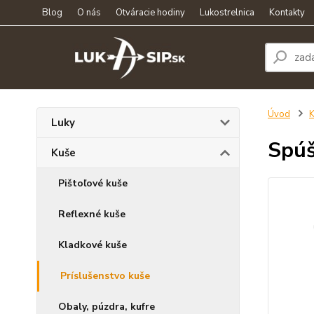
Blog
O nás
Otváracie hodiny
Lukostrelnica
Kontakty
Úvod
K
Luky
Spúš
Kuše
Pištoľové kuše
Reflexné kuše
Kladkové kuše
Príslušenstvo kuše
Obaly, púzdra, kufre