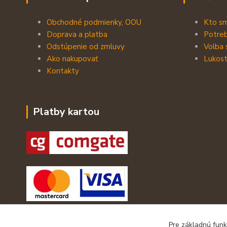
Obchodné podmienky, OOU
Kto s
Doprava a platba
Potreb
Odstúpenie od zmluvy
Volba 
Ako nakupovať
Lukost
Kontakty
Platby kartou
Pre základnú funk