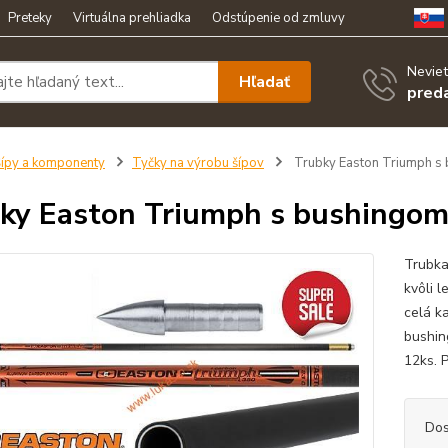
Preteky
Virtuálna prehliadka
Odstúpenie od zmluvy
Neviet
Hľadať
pred
ípy a komponenty
Tyčky na výrobu šípov
Trubky Easton Triumph s 
ky Easton Triumph s bushingom 
Trubka
kvôli l
celá k
bushin
12ks. P
Dos