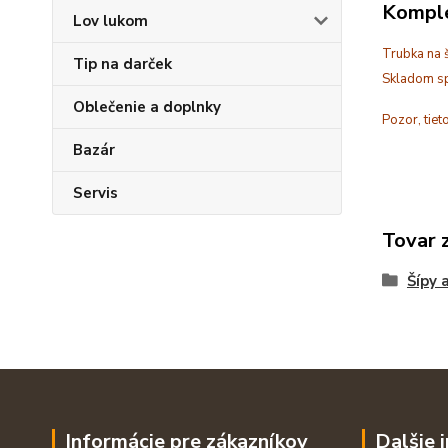
Komple
Lov lukom
Trubka na š
Tip na darček
Skladom sp
Oblečenie a doplnky
Pozor, tiet
Bazár
Servis
Tovar 
Šípy 
Informácie pre zákazníkov
Dalšie 