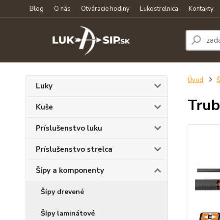
Blog
O nás
Otváracie hodiny
Lukostrelnica
Kontakty
Úvod
Š
Luky
Trub
Kuše
Príslušenstvo luku
Príslušenstvo strelca
Šípy a komponenty
Šípy drevené
Šípy laminátové