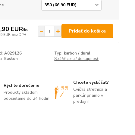
ne
,90 EUR
/
ks
Pridať do košíka
39 EUR
bez DPH
d:
A029126
Typ:
karbon / dural
a:
Easton
Strážiť cenu / dostupnosť
Chcete vyskúšať?
Rýchle doručenie
Cvičná streľnica a
Produkty skladom,
parkúr priamo v
odosielame do 24 hodín
predajni!