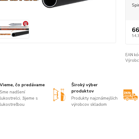
Spi
66
54,
EAN kó
Výrobc
Vieme, čo predávame
Široký výber
produktov
Sme nadšení
lukostrelci, žijeme s
Produkty najznámejších
lukostreľbou
výrobcov skladom