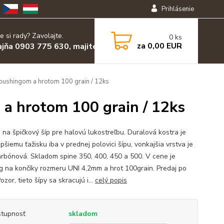
Prihlásenie
e si rady? Zavolajte.
0
ks
za
0,00 EUR
ajňa 0903 775 630, majiteľ 0903 455 630
bushingom a hrotom 100 grain / 12ks
a hrotom 100 grain / 12ks
 na špičkový šíp pre halovú lukostreľbu. Duralová kostra je
epšiemu ťažisku iba v prednej polovici šípu, vonkajšia vrstva je
arbónová. Skladom spine 350, 400, 450 a 500. V cene je
g na končíky rozmeru UNI 4,2mm a hrot 100grain. Predaj po
ozor, tieto šípy sa skracujú i...
celý popis
tupnosť
skladom