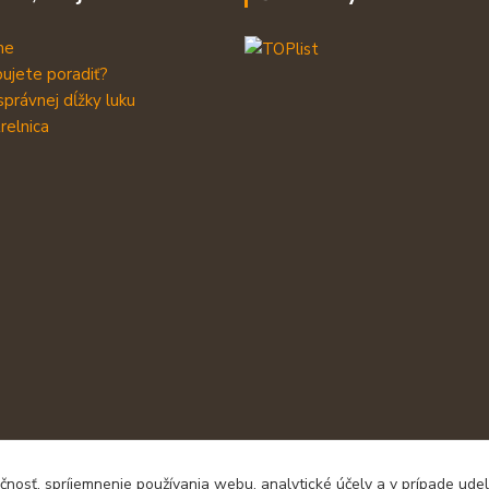
me
ujete poradiť?
správnej dĺžky luku
relnica
čnosť, spríjemnenie používania webu, analytické účely a v prípade udel