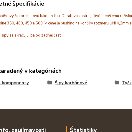
tné špecifikácie
pičkový šíp pre halovú lukostreľbu. Duralová kostra je kvôli lepšiemu ťažisku 
ine 350, 400, 450 a 500. V cene je bushing na končíky rozmeru UNI 4,2mm a 
o šípy sa skracujú iba od zadnej časti !
zaradený v kategóriách
a komponenty
Šípy karbónové
Tyčk
info, zaujímavosti
Štatistiky